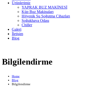
Ürünlerimiz
YAPRAK BUZ MAKİNESİ
Küp Buz Makinaları
Hijyenik Su Soğutma Cihazları
Soğukhava Odası
Chiller
Galeri
İletişim
Blog
Bilgilendirme
Home
Blog
Bilgilendirme