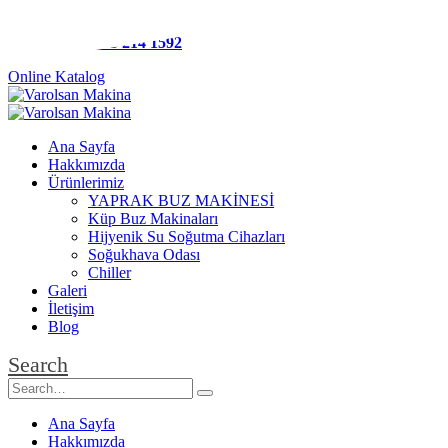
Merkez:
0212 488 68 35
Gsm:
0543 214 1592
Online Katalog
Ana Sayfa
Hakkımızda
Ürünlerimiz
YAPRAK BUZ MAKİNESİ
Küp Buz Makinaları
Hijyenik Su Soğutma Cihazları
Soğukhava Odası
Chiller
Galeri
İletişim
Blog
Search
Ana Sayfa
Hakkımızda