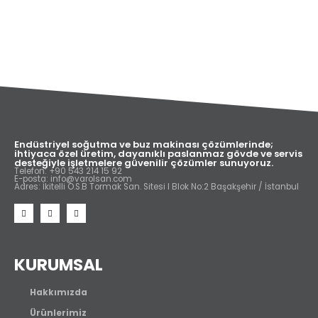
Endüstriyel soğutma ve buz makinası çözümlerinde;
ihtiyaca özel üretim, dayanıklı paslanmaz gövde ve servis
desteğiyle işletmelere güvenilir çözümler sunuyoruz.
Telefon: +90 543 214 15 92
E-posta: info@varolsan.com
Adres: İkitelli O.S.B Tormak San. Sitesi I Blok No:2 Başakşehir / İstanbul
KURUMSAL
Hakkımızda
Ürünlerimiz