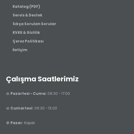
Katalog (PDF)
Servis & Destek
Sıkça Sorulan Sorular
KVKK & Gizlilik
Çerez Politikası
İletişim
Çalışma Saatlerimiz
📅
Pazartesi - Cuma:
08:30 - 17:00
📅
Cumartesi:
09:30 - 13:00
🚫
Pazar:
Kapalı