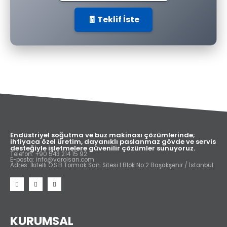
🧾 Teklif İste
Endüstriyel soğutma ve buz makinası çözümlerinde;
ihtiyaca özel üretim, dayanıklı paslanmaz gövde ve servis
desteğiyle işletmelere güvenilir çözümler sunuyoruz.
Telefon: +90 543 214 15 92
E-posta: info@varolsan.com
Adres: İkitelli O.S.B Tormak San. Sitesi I Blok No:2 Başakşehir / İstanbul
KURUMSAL