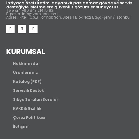
ihtiyaca özel üretim, dayanıklı paslanmaz gövde ve servis
desteğiyle işletmelere güvenilir çözümler sunuyoruz.
Telefon: +90 543 214 15 92
E-posta: info@varolsan.com
Adres: İkitelli O.S.B Tormak San. Sitesi I Blok No:2 Başakşehir / İstanbul
KURUMSAL
Hakkımızda
Ürünlerimiz
Katalog (PDF)
Servis & Destek
Sıkça Sorulan Sorular
KVKK & Gizlilik
Çerez Politikası
İletişim