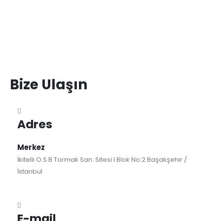
Bize Ulaşın
Adres
Merkez
İkitelli O.S.B Tormak San. Sitesi I Blok No:2 Başakşehir /
İstanbul
E-mail