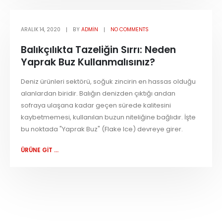
ARALIK 14, 2020
BY
ADMIN
NO COMMENTS
Balıkçılıkta Tazeliğin Sırrı: Neden
Yaprak Buz Kullanmalısınız?
Deniz ürünleri sektörü, soğuk zincirin en hassas olduğu
alanlardan biridir. Balığın denizden çıktığı andan
sofraya ulaşana kadar geçen sürede kalitesini
kaybetmemesi, kullanılan buzun niteliğine bağlıdır. İşte
bu noktada "Yaprak Buz" (Flake Ice) devreye girer.
ÜRÜNE GİT ...