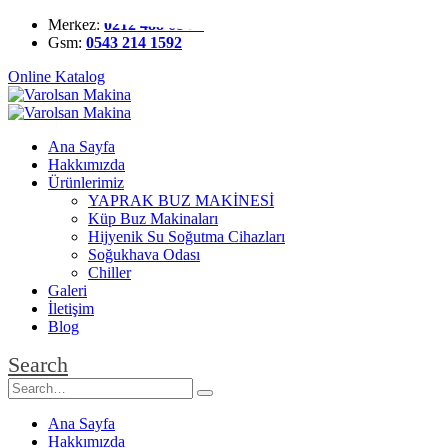
Merkez:
0212 488 68 35
Gsm:
0543 214 1592
Online Katalog
Ana Sayfa
Hakkımızda
Ürünlerimiz
YAPRAK BUZ MAKİNESİ
Küp Buz Makinaları
Hijyenik Su Soğutma Cihazları
Soğukhava Odası
Chiller
Galeri
İletişim
Blog
Search
Ana Sayfa
Hakkımızda