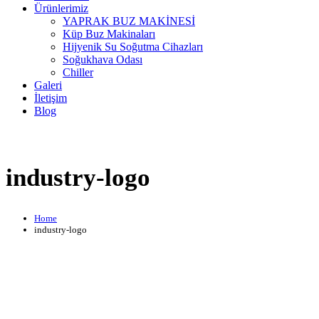
Ürünlerimiz
YAPRAK BUZ MAKİNESİ
Küp Buz Makinaları
Hijyenik Su Soğutma Cihazları
Soğukhava Odası
Chiller
Galeri
İletişim
Blog
industry-logo
Home
industry-logo