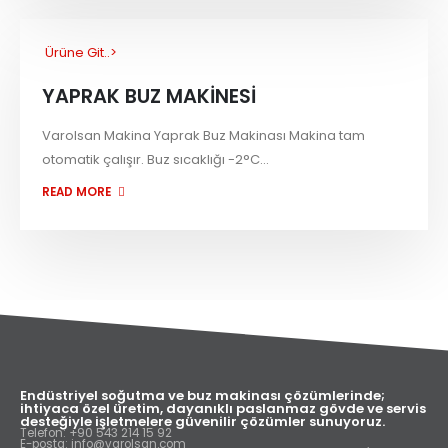
Ürüne Git..>
YAPRAK BUZ MAKİNESİ
Varolsan Makina Yaprak Buz Makinası Makina tam
otomatik çalışır. Buz sıcaklığı -2°C...
READ MORE
Endüstriyel soğutma ve buz makinası çözümlerinde;
ihtiyaca özel üretim, dayanıklı paslanmaz gövde ve servis
desteğiyle işletmelere güvenilir çözümler sunuyoruz.
Telefon: +90 543 214 15 92
E-posta: info@varolsan.com