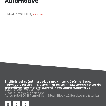
Automotive
Mart 7, 2022
By
admin
Endüstriyel soğutma ve buz makinası çözümlerinde;
ihtiyaca özel üretim, dayanıklı paslanmaz gövde ve servis
desteğiyle işletmelere güvenilir çözümler sunuyoruz.
Telefon: +90 543 214 15 92
E-posta: info@varolsan.com
Adres: İkitelli O.S.B Tormak San. Sitesi I Blok No:2 Başakşehir / İstanbul