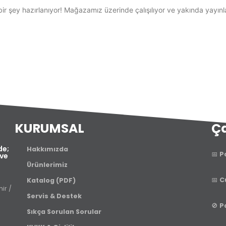
ir şey hazırlanıyor! Mağazamız üzerinde çalışılıyor ve yakında yayın
KURUMSAL
Ça
de;
Hakkımızda
📅
P
 ve
Ürünlerimiz
📅
C
Katalog (PDF)
ir /
Servis & Destek
🚫
P
Sıkça Sorulan Sorular