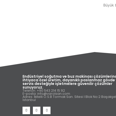
Büyük b
Endüstriyel soğutma ve buz makinası çözümlerin
ihtiyaca özel üretim, dayanıklı paslanmaz gövde
servis desteğiyle işletmelere güvenilir çözümler
sunuyoruz.
Telefon: +90 543 214 15 92
E-posta: info@varolsan.com
Adres: İkitelli O.S.B Tormak San. Sitesi I Blok No:2 Başakşeh
İstanbul