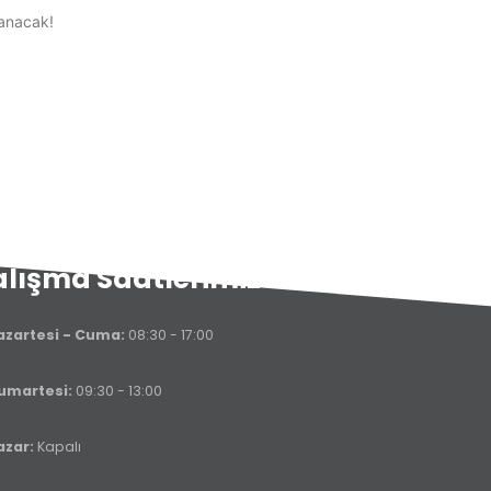
lanacak!
lışma Saatlerimiz
azartesi - Cuma:
08:30 - 17:00
umartesi:
09:30 - 13:00
azar:
Kapalı