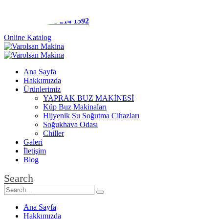
Merkez:
0212 488 68 35
Gsm:
0543 214 1592
Online Katalog
Ana Sayfa
Hakkımızda
Ürünlerimiz
YAPRAK BUZ MAKİNESİ
Küp Buz Makinaları
Hijyenik Su Soğutma Cihazları
Soğukhava Odası
Chiller
Galeri
İletişim
Blog
Search
Ana Sayfa
Hakkımızda