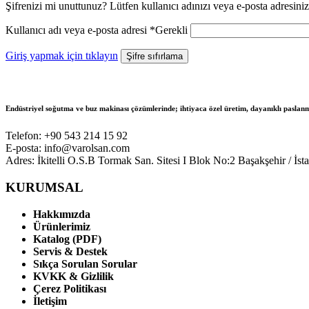
Şifrenizi mi unuttunuz? Lütfen kullanıcı adınızı veya e-posta adresinizi 
Kullanıcı adı veya e-posta adresi
*
Gerekli
Giriş yapmak için tıklayın
Şifre sıfırlama
Endüstriyel soğutma ve buz makinası çözümlerinde; ihtiyaca özel üretim, dayanıklı paslanm
Telefon: +90 543 214 15 92
E-posta: info@varolsan.com
Adres: İkitelli O.S.B Tormak San. Sitesi I Blok No:2 Başakşehir / İst
KURUMSAL
Hakkımızda
Ürünlerimiz
Katalog (PDF)
Servis & Destek
Sıkça Sorulan Sorular
KVKK & Gizlilik
Çerez Politikası
İletişim