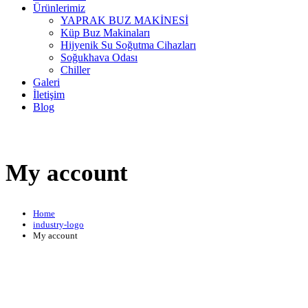
Ürünlerimiz
YAPRAK BUZ MAKİNESİ
Küp Buz Makinaları
Hijyenik Su Soğutma Cihazları
Soğukhava Odası
Chiller
Galeri
İletişim
Blog
My account
Home
industry-logo
My account