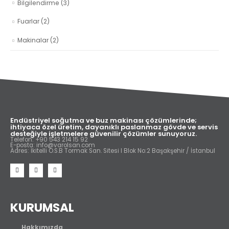
Bilgilendirme
(3)
Fuarlar
(2)
Makinalar
(2)
Endüstriyel soğutma ve buz makinası çözümlerinde;
ihtiyaca özel üretim, dayanıklı paslanmaz gövde ve servis
desteğiyle işletmelere güvenilir çözümler sunuyoruz.
Telefon: +90 543 214 15 92
E-posta: info@varolsan.com
Adres: İkitelli O.S.B Tormak San. Sitesi I Blok No:2 Başakşehir / İstanbul
KURUMSAL
Hakkımızda