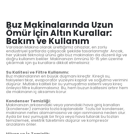
Buz Makinalarında Uzun
Ömür İçin Altın Kurallar:
Bakım ve Kullanım
Varolsan Makina olarak ürettiğimiz cihazlar, en zorlu
endüstriyel şartlarda çalışacak şekilde tasarlanmıştır. Ancak,
her yüksek teknoloji ürünü gibi buz makinaları da düzenli ilgi ve
doğru kullanım bekler. Makinanızın ömrünü 10-15 yılın üzerine
çıkarmak için şu kurallara dikkat etmelisiniz:
Su Kalitesi ve Filtre Kullanımı:
Buz makinalarının en büyük düşmanı kireçtir. Kireçli su,
fıskiyeleri tıkar, evaporatör yüzeyini kaplar ve soğutma verimini
düşürür. Mutlaka kaliteli bir su yumuşatma sistemi veya kireç
önleyici filtre kullanmalısınız. Bu, hem buzun kalitesini artırır hem
de makinanın iç aksamını korur.
Kondenser Temizliği:
Makinanızın arkasındaki veya yanındaki hava giriş kanalları
(kondenser) zamanla tozla kaplanabilir. Tozlu bir kondenser,
makinanın nefes alamamasına ve aşırı ısınmasına neden olur.
Ayda bir kez yumuşak bir fırça veya hava tutarak bu tozları
temizlemek, elektrik tüketimini düşürür ve kompresör
arızalarını önler.
Hijyen ve İç Temizlik: