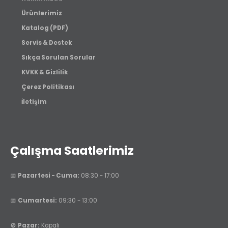
Ürünlerimiz
Katalog (PDF)
Servis & Destek
Sıkça Sorulan Sorular
KVKK & Gizlilik
Çerez Politikası
İletişim
Çalışma Saatlerimiz
📅
Pazartesi - Cuma:
08:30 - 17:00
📅
Cumartesi:
09:30 - 13:00
🚫
Pazar:
Kapalı