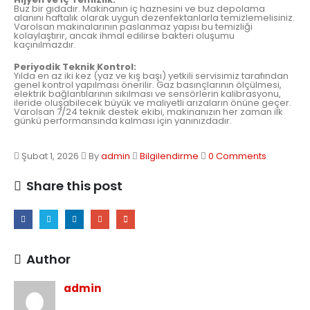
Buz bir gıdadır. Makinanın iç haznesini ve buz depolama
alanını haftalık olarak uygun dezenfektanlarla temizlemelisiniz.
Varolsan makinalarının paslanmaz yapısı bu temizliği
kolaylaştırır, ancak ihmal edilirse bakteri oluşumu
kaçınılmazdır.
Periyodik Teknik Kontrol:
Yılda en az iki kez (yaz ve kış başı) yetkili servisimiz tarafından
genel kontrol yapılması önerilir. Gaz basınçlarının ölçülmesi,
elektrik bağlantılarının sıkılması ve sensörlerin kalibrasyonu,
ileride oluşabilecek büyük ve maliyetli arızaların önüne geçer.
Varolsan 7/24 teknik destek ekibi, makinanızın her zaman ilk
günkü performansında kalması için yanınızdadır.
Şubat 1, 2026
By
admin
Bilgilendirme
0 Comments
Share this post
Author
admin