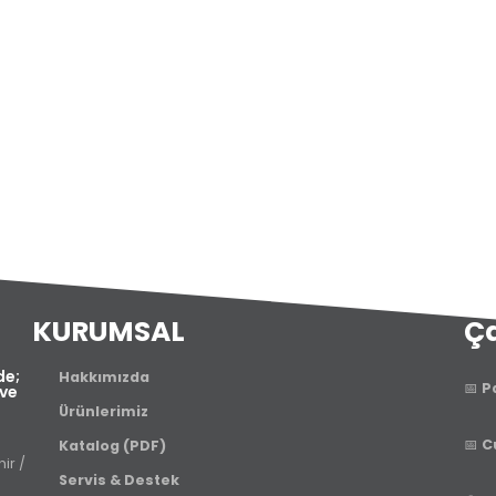
KURUMSAL
Ça
de;
Hakkımızda
📅
P
 ve
Ürünlerimiz
📅
C
Katalog (PDF)
ir /
Servis & Destek