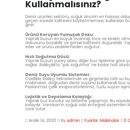
Kullanmalısınız?
Deniz ürünleri sektörü, soğuk zincirin en hassas oldu
geçen sürede kalitesini kaybetmemesi, kullanılan buz
girer.
Ürünü Koruyan Yumuşak Doku:
Yaprak buzun en büyük avantajı, ince ve keskin olmaya
dokusunu bozabilir ve görsel kalitesini düşürebilir. Y
eder ve ürünü zedelemeden soğutur.
Hızlı Soğutma Gücü:
Yaprak buzun yüzey alanı, diğer buz tiplerine göre ço
sağlar. Balıkçılıkta “şok soğutma” ne kadar hızlı olur
Deniz Suyu Uyumlu Sistemler:
Özellikle balıkçı teknelerinde ve gırgırlarda tatlı s
makinaları, doğrudan deniz suyunu kullanarak buz ürete
Paslanmaz çelik evaporatörlerimiz, tuzlu suyun aşınd
Lojistik ve Depolama Kolaylığı:
Yaprak buz kurudur ve birbirine yapışmaz. Bu sayede
kolaydır. Varolsan’ın soğuk oda entegreli sistemleri 
taze tutar.
Aralık 14, 2020
By
admin
Fuarlar
,
Makinalar
0 