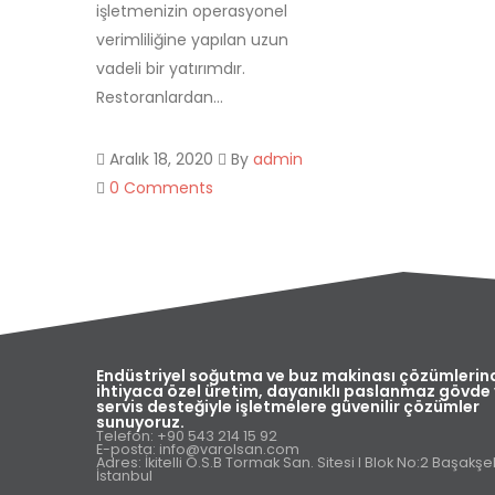
işletmenizin operasyonel
verimliliğine yapılan uzun
vadeli bir yatırımdır.
Restoranlardan...
Aralık 18, 2020
By
admin
0 Comments
Endüstriyel soğutma ve buz makinası çözümlerin
ihtiyaca özel üretim, dayanıklı paslanmaz gövde
servis desteğiyle işletmelere güvenilir çözümler
sunuyoruz.
Telefon: +90 543 214 15 92
E-posta: info@varolsan.com
Adres: İkitelli O.S.B Tormak San. Sitesi I Blok No:2 Başakşeh
İstanbul