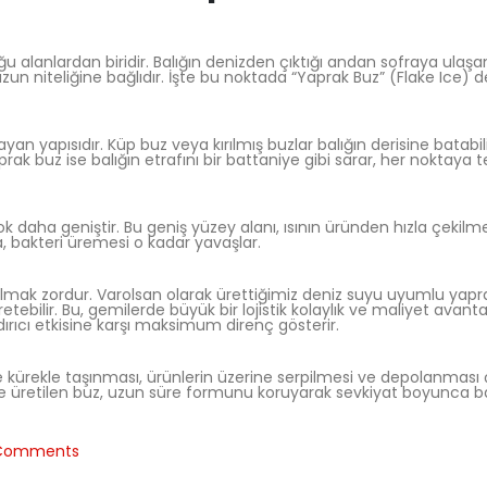
ğu alanlardan biridir. Balığın denizden çıktığı andan sofraya ulaş
un niteliğine bağlıdır. İşte bu noktada “Yaprak Buz” (Flake Ice) 
n yapısıdır. Küp buz veya kırılmış buzlar balığın derisine batabili
aprak buz ise balığın etrafını bir battaniye gibi sarar, her noktaya
k daha geniştir. Bu geniş yüzey alanı, ısının üründen hızla çekilme
sa, bakteri üremesi o kadar yavaşlar.
u bulmak zordur. Varolsan olarak ürettiğimiz deniz suyu uyumlu yap
bilir. Bu, gemilerde büyük bir lojistik kolaylık ve maliyet avantaj
ırıcı etkisine karşı maksimum direnç gösterir.
 kürekle taşınması, ürünlerin üzerine serpilmesi ve depolanması
ile üretilen buz, uzun süre formunu koruyarak sevkiyat boyunca bal
Comments