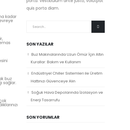
porta. Vestibulum ante justo, volutpat
quis porta diam.
ana kadar
devreye
r,
 temas
SON YAZILAR
Buz Makinalarında Uzun Ömür İçin Altın
sini
Kurallar: Bakım ve Kullanım
Endüstriyel Chiller Sistemleri ile Üretim
rak buz
Hattınızı Güvenceye Alın
ı sağlar.
Soğuk Hava Depolarında İzolasyon ve
Enerji Tasarrufu
 çok
ıklarınızı
SON YORUMLAR